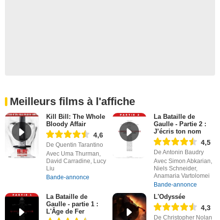
Meilleurs films à l'affiche
Kill Bill: The Whole
La Bataille de
Bloody Affair
Gaulle - Partie 2 :
J’écris ton nom
4,6
4,5
De Quentin Tarantino
De Antonin Baudry
Avec Uma Thurman,
David Carradine, Lucy
Avec Simon Abkarian,
Liu
Niels Schneider,
Anamaria Vartolomei
Bande-annonce
Bande-annonce
La Bataille de
L'Odyssée
Gaulle - partie 1 :
4,3
L'Âge de Fer
De Christopher Nolan