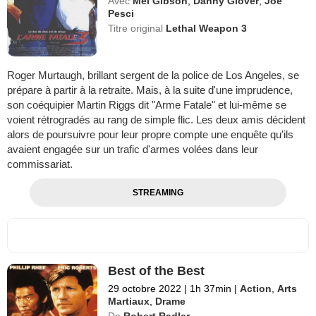
Avec
Mel Gibson
,
Danny Glover
,
Joe
Pesci
Titre original
Lethal Weapon 3
Roger Murtaugh, brillant sergent de la police de Los Angeles, se
prépare à partir à la retraite. Mais, à la suite d'une imprudence,
son coéquipier Martin Riggs dit "Arme Fatale" et lui-même se
voient rétrogradés au rang de simple flic. Les deux amis décident
alors de poursuivre pour leur propre compte une enquête qu'ils
avaient engagée sur un trafic d'armes volées dans leur
commissariat.
STREAMING
Best of the Best
29 octobre 2022
|
1h 37min
|
Action
,
Arts
Martiaux
,
Drame
De
Robert Radler