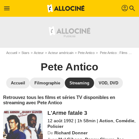
profil
menu
search
Accueil
Stars
Acteur
Acteur américain
Pete Antico
Pete Antico : Films et séries online
Pete Antico
Accueil
Filmographie
Streaming
VOD, DVD
Retrouvez tous les films et séries TV disponibles en
streaming avec Pete Antico
L'Arme fatale 3
12 août 1992
|
1h 58min
|
Action
,
Comédie
,
Policier
De
Richard Donner