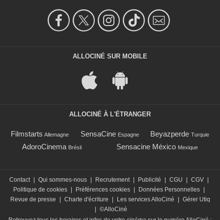
ALLOCINÉ SUR MOBILE
ALLOCINÉ À L'ÉTRANGER
Filmstarts
SensaCine
Beyazperde
Allemagne
Espagne
Turquie
AdoroCinema
Sensacine México
Brésil
Mexique
Contact
|
Qui sommes-nous
|
Recrutement
|
Publicité
|
CGU
|
CGV
|
Politique de cookies
|
Préférences cookies
|
Données Personnelles
|
Revue de presse
|
Charte d'écriture
|
Les services AlloCiné
|
Gérer Utiq
|
©AlloCiné