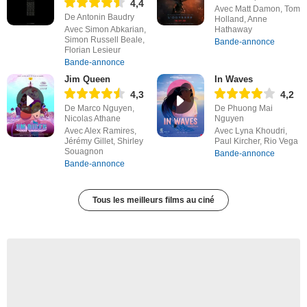
4,4
Avec Matt Damon, Tom
De Antonin Baudry
Holland, Anne
Avec Simon Abkarian,
Hathaway
Simon Russell Beale,
Bande-annonce
Florian Lesieur
Bande-annonce
Jim Queen
In Waves
4,3
4,2
De Marco Nguyen,
De Phuong Mai
Nicolas Athane
Nguyen
Avec Alex Ramires,
Avec Lyna Khoudri,
Jérémy Gillet, Shirley
Paul Kircher, Rio Vega
Souagnon
Bande-annonce
Bande-annonce
Tous les meilleurs films au ciné