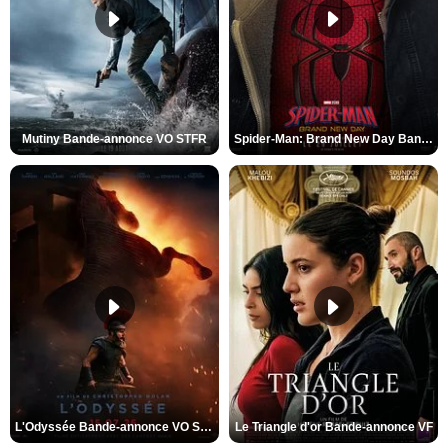
Mutiny Bande-annonce VO STFR
Spider-Man: Brand New Day Bande-annonce VO STFR
L'Odyssée Bande-annonce VO STFR
Le Triangle d'or Bande-annonce VF