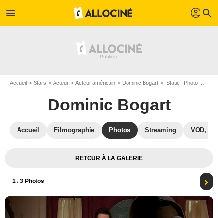
profil
menu
search
Accueil
Stars
Acteur
Acteur américain
Dominic Bogart
Static : Photo Milo Ventimiglia, Dominic Bogart, Sarah Shahi
Dominic Bogart
Accueil
Filmographie
Photos
Streaming
VOD, DV
RETOUR À LA GALERIE
1
/ 3 Photos