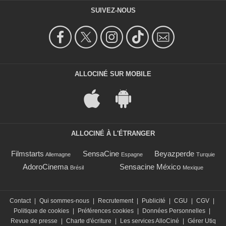
SUIVEZ-NOUS
ALLOCINÉ SUR MOBILE
ALLOCINÉ À L'ÉTRANGER
Filmstarts
SensaCine
Beyazperde
Allemagne
Espagne
Turquie
AdoroCinema
Sensacine México
Brésil
Mexique
Contact
|
Qui sommes-nous
|
Recrutement
|
Publicité
|
CGU
|
CGV
|
Politique de cookies
|
Préférences cookies
|
Données Personnelles
|
Revue de presse
|
Charte d'écriture
|
Les services AlloCiné
|
Gérer Utiq