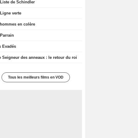
Liste de Schindler
Ligne verte
 hommes en colère
 Parrain
s Evadés
e Seigneur des anneaux : le retour du roi
Tous les meilleurs films en VOD