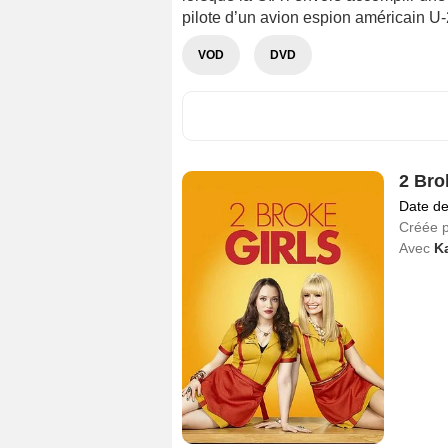
pilote d’un avion espion américain U-2
VOD
DVD
2 Bro
Date de
Créée 
Avec
K