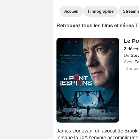
Accueil
Filmographie
Streami
Retrouvez tous les films et série
Le Po
2 déce
De
Ste
Avec
T
Titre or
James Donovan, un avocat de Brookly
lorsque la CIA l’envoie accomplir une