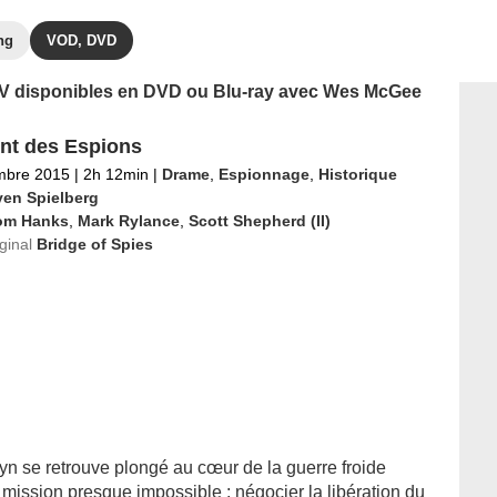
ng
VOD, DVD
s TV disponibles en DVD ou Blu-ray avec Wes McGee
nt des Espions
mbre 2015
|
2h 12min
|
Drame
,
Espionnage
,
Historique
ven Spielberg
om Hanks
,
Mark Rylance
,
Scott Shepherd (II)
iginal
Bridge of Spies
n se retrouve plongé au cœur de la guerre froide
 mission presque impossible : négocier la libération du