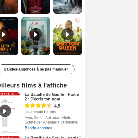
Les Silences de Riyad Bande-annonce VO STFR
Des Fleurs pour Tokyo Bande-annonce VO STFR
Cotton Queen Bande-annonce VO STFR
Bandes-annonces à ne pas manquer
illeurs films à l'affiche
La Bataille de Gaulle - Partie
2 : J’écris ton nom
4,5
De Antonin Baudry
Avec Simon Abkarian, Niels
Schneider, Anamaria Vartolomei
Bande-annonce