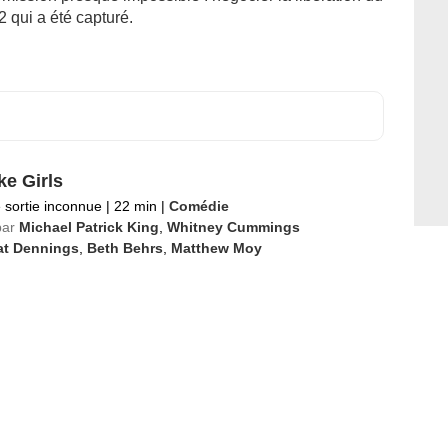
 qui a été capturé.
ke Girls
 sortie inconnue
|
22 min
|
Comédie
par
Michael Patrick King
,
Whitney Cummings
at Dennings
,
Beth Behrs
,
Matthew Moy