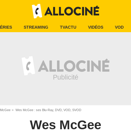
ÉRIES
STREAMING
TVACTU
VIDÉOS
VOD
 McGee
Wes McGee : ses Blu-Ray, DVD, VOD, SVOD
Wes McGee