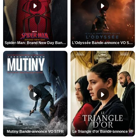
Spider-Man: Brand New Day Bande-annonce VO STFR
L'Odyssée Bande-annonce VO STFR
Mutiny Bande-annonce VO STFR
Le Triangle d'or Bande-annonce VF