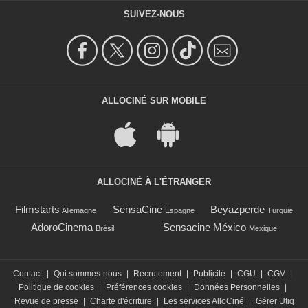
SUIVEZ-NOUS
ALLOCINÉ SUR MOBILE
ALLOCINÉ À L'ÉTRANGER
Filmstarts
SensaCine
Beyazperde
Allemagne
Espagne
Turquie
AdoroCinema
Sensacine México
Brésil
Mexique
Contact
|
Qui sommes-nous
|
Recrutement
|
Publicité
|
CGU
|
CGV
|
Politique de cookies
|
Préférences cookies
|
Données Personnelles
|
Revue de presse
|
Charte d'écriture
|
Les services AlloCiné
|
Gérer Utiq