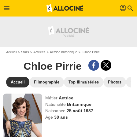
profil
menu
search
Accueil
Stars
Actrices
Actrice britannique
Chloe Pirrie
Chloe Pirrie
Accueil
Filmographie
Top films/séries
Photos
St
Métier
Actrice
Nationalité
Britannique
Naissance
25 août 1987
Age
38
ans