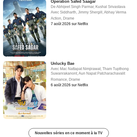
Operation Safed Saagar
De
Abhijeet Singh Parmar
,
Kushal Srivastava
Avec
Siddharth
,
Jimmy Shergill
,
Abhay Verma
Action
,
Drame
7 août 2026 sur Netflix
Unlucky Bae
Avec
Mac Nattapat Nimjirawat
,
Tham Tupthong
Suwanrakanont
,
Aun Napat Patcharachavalit
Romance
,
Drame
6 août 2026 sur Netflix
Nouvelles séries en ce moment à la TV