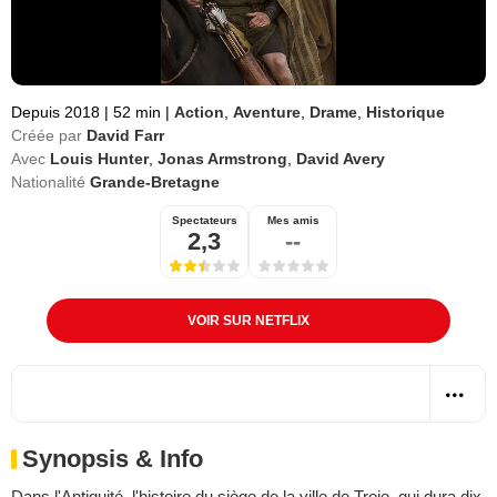
Depuis 2018
|
52 min
|
Action
,
Aventure
,
Drame
,
Historique
Créée par
David Farr
Avec
Louis Hunter
,
Jonas Armstrong
,
David Avery
Nationalité
Grande-Bretagne
Spectateurs
Mes amis
2,3
--
VOIR SUR NETFLIX
Synopsis & Info
Dans l'Antiquité, l'histoire du siège de la ville de Troie, qui dura dix