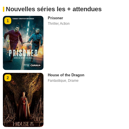
Nouvelles séries les + attendues
Prisoner
1
Thriller
,
Action
House of the Dragon
2
Fantastique
,
Drame