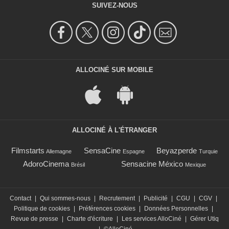
SUIVEZ-NOUS
ALLOCINÉ SUR MOBILE
ALLOCINÉ À L'ÉTRANGER
Filmstarts
SensaCine
Beyazperde
Allemagne
Espagne
Turquie
AdoroCinema
Sensacine México
Brésil
Mexique
Contact
|
Qui sommes-nous
|
Recrutement
|
Publicité
|
CGU
|
CGV
|
Politique de cookies
|
Préférences cookies
|
Données Personnelles
|
Revue de presse
|
Charte d'écriture
|
Les services AlloCiné
|
Gérer Utiq
|
©AlloCiné