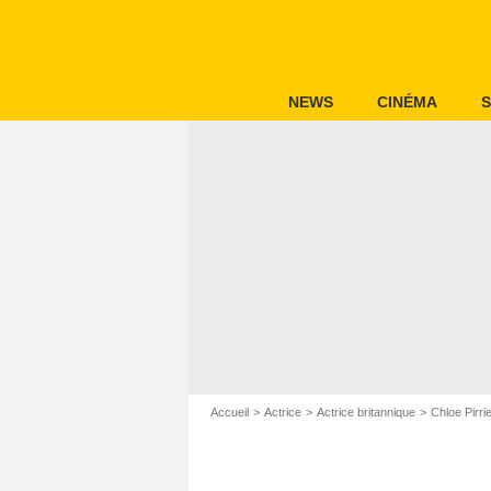
NEWS
CINÉMA
S
Accueil
Actrice
Actrice britannique
Chloe Pirri