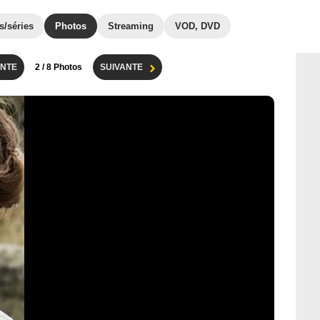
s/séries
Photos
Streaming
VOD, DVD
NTE
2
/ 8 Photos
SUIVANTE