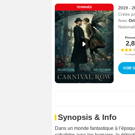
TERMINÉE
2019 - 
Créée p
Avec
Or
Nationali
Press
2,8
6 critique
VOIR 
Synopsis & Info
Dans un monde fantastique à l’époque
cohabiter avec les humains, le détect