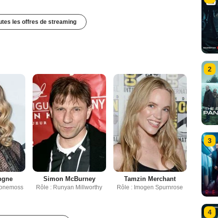
outes les offres de streaming
2
3
ngne
Simon McBurney
Tamzin Merchant
Stonemoss
Rôle : Runyan Millworthy
Rôle : Imogen Spurnrose
4