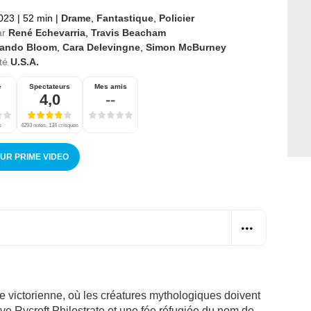
2023
|
52 min
|
Drame
,
Fantastique
,
Policier
ar
René Echevarria
,
Travis Beacham
lando Bloom
,
Cara Delevingne
,
Simon McBurney
té
U.S.A.
e
Spectateurs
Mes amis
4,0
--
s
4293 notes, 134 critiques
SUR PRIME VIDEO
 victorienne, où les créatures mythologiques doivent
ive Rycroft Philostrate et une fée réfugiée du nom de