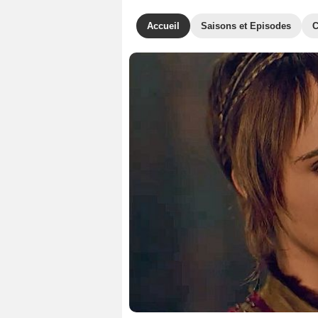
Accueil
Saisons et Episodes
C