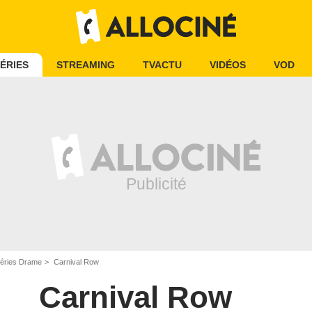
ÉRIES
STREAMING
TVACTU
VIDÉOS
VOD
éries Drame
Carnival Row
Carnival Row