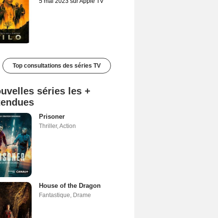
5 mai 2023 sur Apple TV
Top consultations des séries TV
uvelles séries les +
tendues
Prisoner
Thriller
,
Action
House of the Dragon
Fantastique
,
Drame