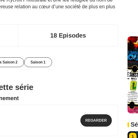
euse relation au cœur d’une société de plus en plus
18 Episodes
la Saison 2
Saison 1
tte série
nnement
REGARDER
Sé
1