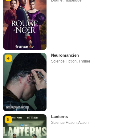
Drame
,
Historique
Neuromancien
4
Science Fiction
,
Thriller
Lanterns
5
Science Fiction
,
Action