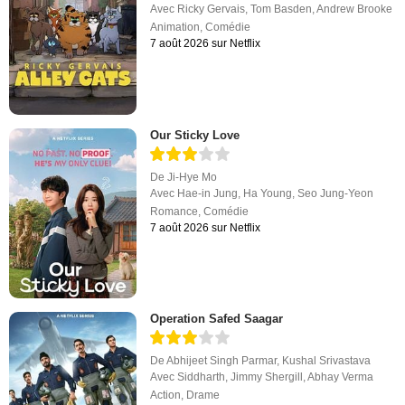
Avec
Ricky Gervais
,
Tom Basden
,
Andrew Brooke
Animation
,
Comédie
7 août 2026 sur Netflix
Our Sticky Love
De
Ji-Hye Mo
Avec
Hae-in Jung
,
Ha Young
,
Seo Jung-Yeon
Romance
,
Comédie
7 août 2026 sur Netflix
Operation Safed Saagar
De
Abhijeet Singh Parmar
,
Kushal Srivastava
Avec
Siddharth
,
Jimmy Shergill
,
Abhay Verma
Action
,
Drame