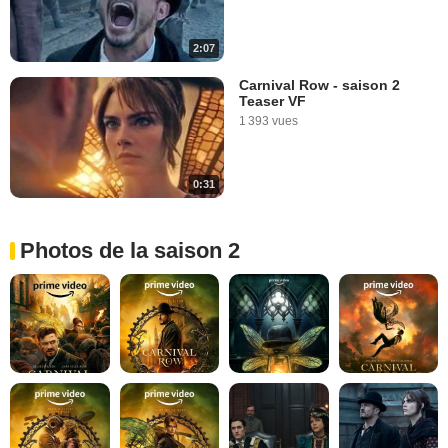
2:07
Carnival Row - saison 2
Teaser VF
1 393 vues
0:31
Photos de la saison 2