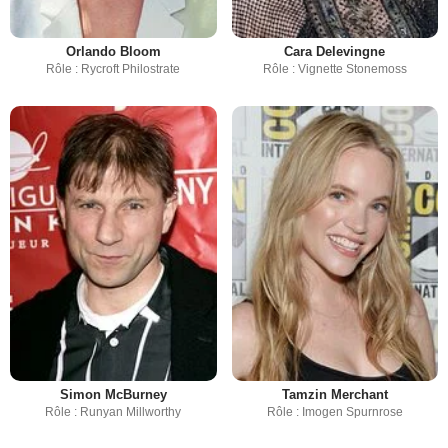
Orlando Bloom
Cara Delevingne
Rôle : Rycroft Philostrate
Rôle : Vignette Stonemoss
Simon McBurney
Tamzin Merchant
Rôle : Runyan Millworthy
Rôle : Imogen Spurnrose