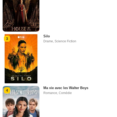
Silo
3
Drame
,
Science Fiction
Ma vie avec les Walter Boys
4
Romance
,
Comédie