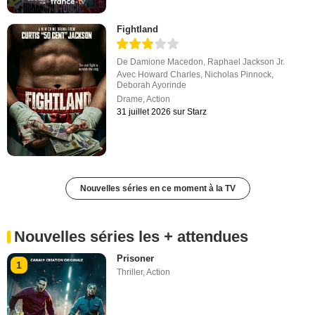
Fightland
De
Damione Macedon
,
Raphael Jackson Jr.
Avec
Howard Charles
,
Nicholas Pinnock
,
Deborah Ayorinde
Drame
,
Action
31 juillet 2026 sur Starz
Nouvelles séries en ce moment à la TV
Nouvelles séries les + attendues
Prisoner
1
Thriller
,
Action