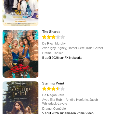
The Shards
De
Ryan Murphy
Avec
Igby Rigney
,
Homer Gere
,
Kaia Gerber
Drame
,
Thriller
5 août 2026 sur FX Networks
Sterling Point
De
Megan Park
Avec
Ella Rubin
,
Amélie Hoeferle
,
Jacob
Whiteduck-Lavoie
Drame
,
Comédie
5 août 2026 sur Amazon Prime Video