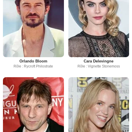
Orlando Bloom
Cara Delevingne
Rôle : Rycroft Philostrate
Rôle : Vignette Stonemoss