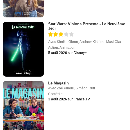
Star Wars: Visions Présente - Le Neuvième
Jedi
Avec
Kimiko Glenn
,
Andrew Kishino
,
Masi Oka
Action
,
Animation
5 août 2026 sur Disney+
Le Magasin
Avec
Zoé Pinelli
,
Siméon Ruff
Comédie
3 août 2026 sur France.TV