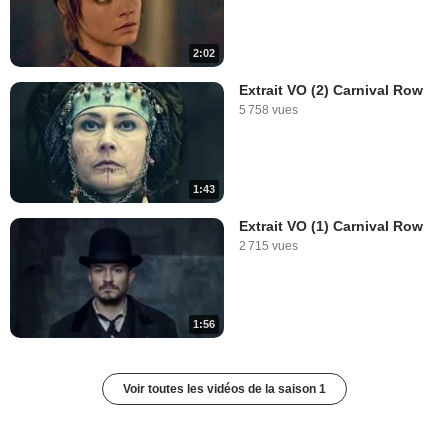
2:02
Extrait VO (2) Carnival Row
5 758 vues
1:43
Extrait VO (1) Carnival Row
2 715 vues
1:56
Voir toutes les vidéos de la saison 1