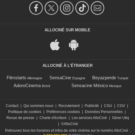
ALLOCINÉ SUR MOBILE
ALLOCINÉ À L'ÉTRANGER
Filmstarts
SensaCine
Beyazperde
Allemagne
Espagne
Turquie
AdoroCinema
Sensacine México
Brésil
Mexique
Contact
|
Qui sommes-nous
|
Recrutement
|
Publicité
|
CGU
|
CGV
|
Politique de cookies
|
Préférences cookies
|
Données Personnelles
|
Revue de presse
|
Charte d'écriture
|
Les services AlloCiné
|
Gérer Utiq
|
©AlloCiné
Retrouvez tous les horaires et infos de votre cinéma sur le numéro AlloCiné :