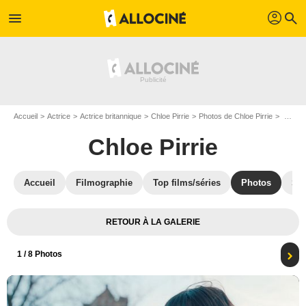
profil
menu
search
Accueil
Actrice
Actrice britannique
Chloe Pirrie
Photos de Chloe Pirrie
Photo Chloe Pirrie
Chloe Pirrie
Accueil
Filmographie
Top films/séries
Photos
St
RETOUR À LA GALERIE
1
/ 8 Photos