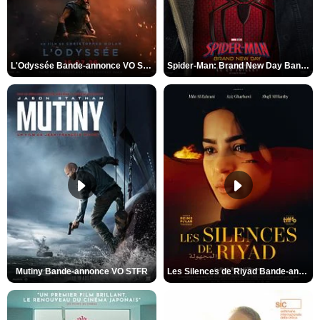
L'Odyssée Bande-annonce VO STFR
Spider-Man: Brand New Day Bande-annonce VO STFR
Mutiny Bande-annonce VO STFR
Les Silences de Riyad Bande-annonce VO STFR