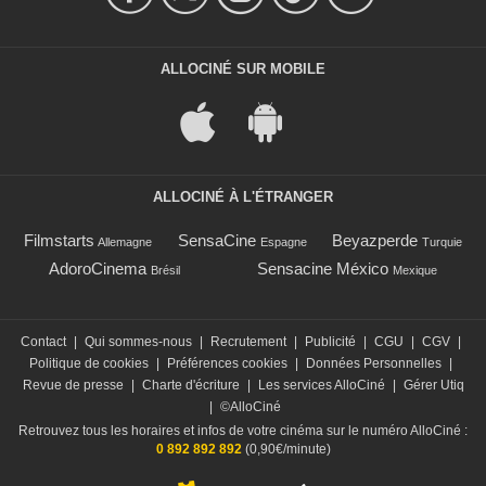
ALLOCINÉ SUR MOBILE
ALLOCINÉ À L'ÉTRANGER
Filmstarts
SensaCine
Beyazperde
Allemagne
Espagne
Turquie
AdoroCinema
Sensacine México
Brésil
Mexique
Contact
|
Qui sommes-nous
|
Recrutement
|
Publicité
|
CGU
|
CGV
|
Politique de cookies
|
Préférences cookies
|
Données Personnelles
|
Revue de presse
|
Charte d'écriture
|
Les services AlloCiné
|
Gérer Utiq
|
©AlloCiné
Retrouvez tous les horaires et infos de votre cinéma sur le numéro AlloCiné :
0 892 892 892
(0,90€/minute)