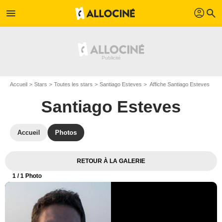
profil
menu
search
Accueil
Stars
Toutes les stars
Santiago Esteves
Affiche Santiago Esteves
Santiago Esteves
Accueil
Photos
RETOUR À LA GALERIE
1
/ 1 Photo