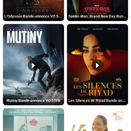
L'Odyssée Bande-annonce VO STFR
Spider-Man: Brand New Day Bande-annonce VO STFR
Mutiny Bande-annonce VO STFR
Les Silences de Riyad Bande-annonce VO STFR