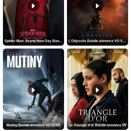
Spider-Man: Brand New Day Bande-annonce VO STFR
L'Odyssée Bande-annonce VO STFR
Mutiny Bande-annonce VO STFR
Le Triangle d'or Bande-annonce VF