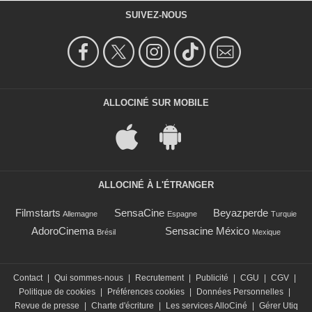
SUIVEZ-NOUS
ALLOCINÉ SUR MOBILE
ALLOCINÉ À L'ÉTRANGER
Filmstarts
SensaCine
Beyazperde
Allemagne
Espagne
Turquie
AdoroCinema
Sensacine México
Brésil
Mexique
Contact
|
Qui sommes-nous
|
Recrutement
|
Publicité
|
CGU
|
CGV
|
Politique de cookies
|
Préférences cookies
|
Données Personnelles
|
Revue de presse
|
Charte d'écriture
|
Les services AlloCiné
|
Gérer Utiq