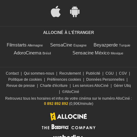
ALLOCINÉ À L'ÉTRANGER
Filmstarts
SensaCine
Beyazperde
Allemagne
Espagne
Turquie
AdoroCinema
Sensacine México
Brésil
Mexique
Contact
|
Qui sommes-nous
|
Recrutement
|
Publicité
|
CGU
|
CGV
|
Politique de cookies
|
Préférences cookies
|
Données Personnelles
|
Revue de presse
|
Charte d'écriture
|
Les services AlloCiné
|
Gérer Utiq
|
©AlloCiné
Retrouvez tous les horaires et infos de votre cinéma sur le numéro AlloCiné :
0 892 892 892
(0,90€/minute)