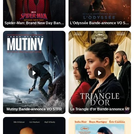
Spider-Man: Brand New Day Bande-annonce VO STFR
L'Odyssée Bande-annonce VO STFR
Mutiny Bande-annonce VO STFR
Le Triangle d'or Bande-annonce VF