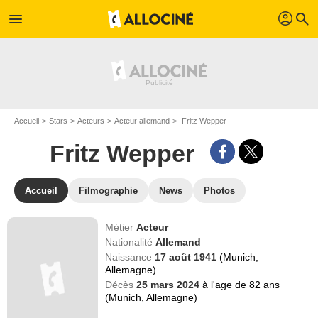
profil
menu
search
Accueil
Stars
Acteurs
Acteur allemand
Fritz Wepper
Fritz Wepper
Accueil
Filmographie
News
Photos
Métier
Acteur
Nationalité
Allemand
Naissance
17 août 1941
(Munich,
Allemagne)
Décès
25 mars 2024
à l'age de 82 ans
(Munich, Allemagne)