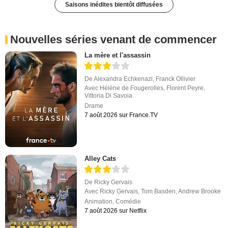
Saisons inédites bientôt diffusées
Nouvelles séries venant de commencer
La mère et l'assassin
De
Alexandra Echkenazi
,
Franck Ollivier
Avec
Hélène de Fougerolles
,
Florent Peyre
,
Vittoria Di Savoia
Drame
7 août 2026 sur France.TV
Alley Cats
De
Ricky Gervais
Avec
Ricky Gervais
,
Tom Basden
,
Andrew Brooke
Animation
,
Comédie
7 août 2026 sur Netflix