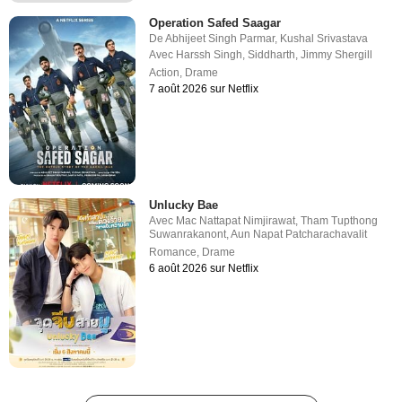
Operation Safed Saagar
De
Abhijeet Singh Parmar
,
Kushal Srivastava
Avec
Harssh Singh
,
Siddharth
,
Jimmy Shergill
Action
,
Drame
7 août 2026 sur Netflix
Unlucky Bae
Avec
Mac Nattapat Nimjirawat
,
Tham Tupthong
Suwanrakanont
,
Aun Napat Patcharachavalit
Romance
,
Drame
6 août 2026 sur Netflix