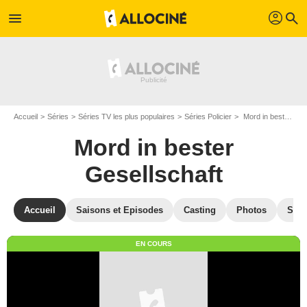
profil
menu
search
Accueil
Séries
Séries TV les plus populaires
Séries Policier
Mord in bester Gesellschaft
Mord in bester
Gesellschaft
Accueil
Saisons et Episodes
Casting
Photos
Séri
EN COURS