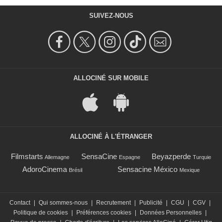
SUIVEZ-NOUS
ALLOCINÉ SUR MOBILE
ALLOCINÉ À L'ÉTRANGER
Filmstarts
SensaCine
Beyazperde
Allemagne
Espagne
Turquie
AdoroCinema
Sensacine México
Brésil
Mexique
Contact
|
Qui sommes-nous
|
Recrutement
|
Publicité
|
CGU
|
CGV
|
Politique de cookies
|
Préférences cookies
|
Données Personnelles
|