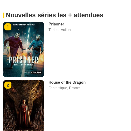
Nouvelles séries les + attendues
Prisoner
1
Thriller
,
Action
House of the Dragon
2
Fantastique
,
Drame