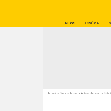
NEWS
CINÉMA
S
Accueil
Stars
Acteur
Acteur allemand
Fritz