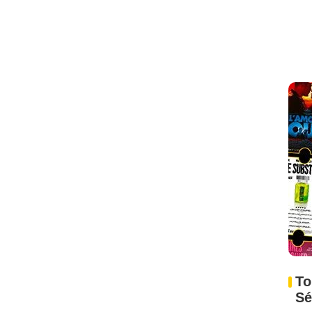
To
Sé