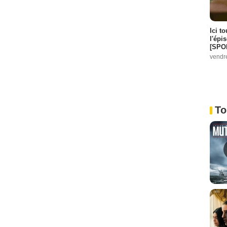
Ici t
l'épi
[SPO
vendr
To