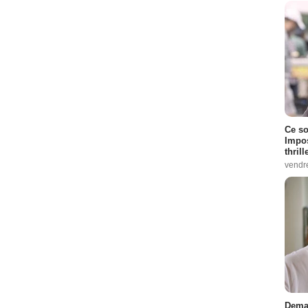
Ce so
Impos
thrill
vendr
Demai