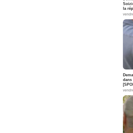
Soizi
la ré
vendr
Demai
dans 
[SPO
vendr