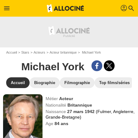
profil
menu
search
Accueil
Stars
Acteurs
Acteur britannique
Michael York
Michael York
Accueil
Biographie
Filmographie
Top films/séries
Métier
Acteur
Nationalité
Britannique
Naissance
27 mars 1942
(Fulmer, Angleterre,
Grande-Bretagne)
Age
84
ans