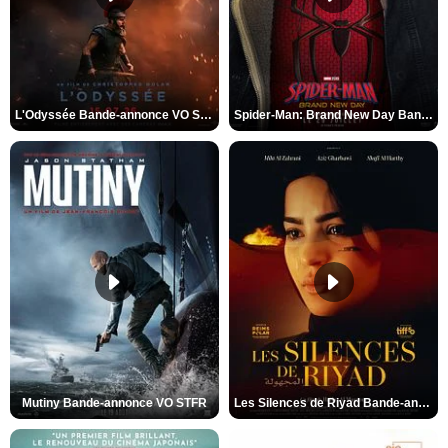
L'Odyssée Bande-annonce VO STFR
Spider-Man: Brand New Day Bande-annonce VO STFR
Mutiny Bande-annonce VO STFR
Les Silences de Riyad Bande-annonce VO STFR