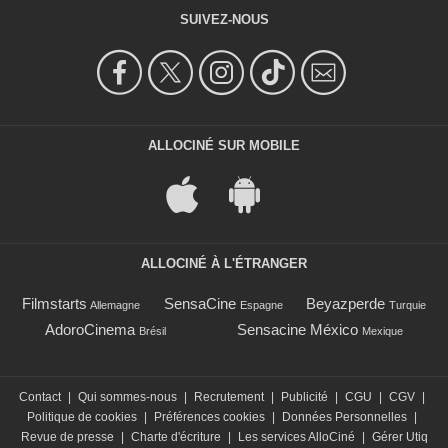
SUIVEZ-NOUS
ALLOCINÉ SUR MOBILE
ALLOCINÉ À L'ÉTRANGER
Filmstarts
SensaCine
Beyazperde
Allemagne
Espagne
Turquie
AdoroCinema
Sensacine México
Brésil
Mexique
Contact
|
Qui sommes-nous
|
Recrutement
|
Publicité
|
CGU
|
CGV
|
Politique de cookies
|
Préférences cookies
|
Données Personnelles
|
Revue de presse
|
Charte d'écriture
|
Les services AlloCiné
|
Gérer Utiq