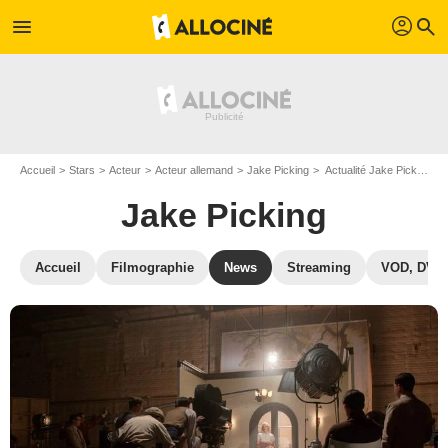
profil
menu
search
Accueil
Stars
Acteur
Acteur allemand
Jake Picking
Actualité Jake Picking
Jake Picking
Accueil
Filmographie
News
Streaming
VOD, DVD