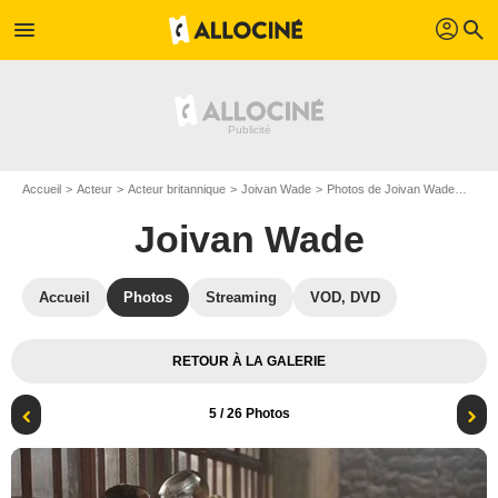
profil
menu
search
Accueil
Acteur
Acteur britannique
Joivan Wade
Photos de Joivan Wade
Doom
Joivan Wade
Accueil
Photos
Streaming
VOD, DVD
RETOUR À LA GALERIE
5
/ 26 Photos