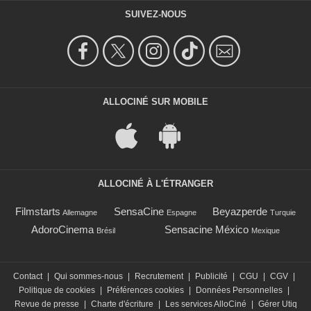
SUIVEZ-NOUS
ALLOCINÉ SUR MOBILE
ALLOCINÉ À L'ÉTRANGER
Filmstarts
SensaCine
Beyazperde
Allemagne
Espagne
Turquie
AdoroCinema
Sensacine México
Brésil
Mexique
Contact
|
Qui sommes-nous
|
Recrutement
|
Publicité
|
CGU
|
CGV
|
Politique de cookies
|
Préférences cookies
|
Données Personnelles
|
Revue de presse
|
Charte d'écriture
|
Les services AlloCiné
|
Gérer Utiq