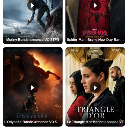
Mutiny Bande-annonce VO STFR
Spider-Man: Brand New Day Bande-annonce VO STFR
L'Odyssée Bande-annonce VO STFR
Le Triangle d'or Bande-annonce VF