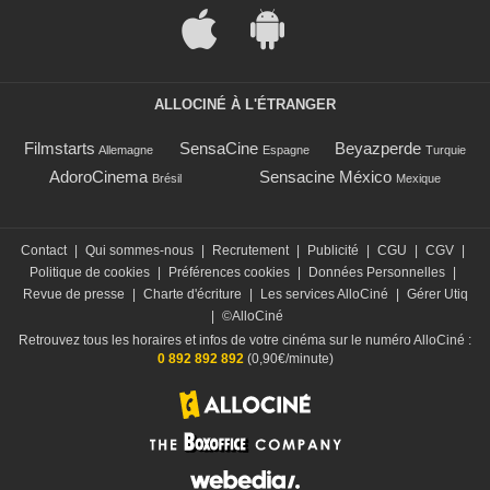
ALLOCINÉ À L'ÉTRANGER
Filmstarts
SensaCine
Beyazperde
Allemagne
Espagne
Turquie
AdoroCinema
Sensacine México
Brésil
Mexique
Contact
|
Qui sommes-nous
|
Recrutement
|
Publicité
|
CGU
|
CGV
|
Politique de cookies
|
Préférences cookies
|
Données Personnelles
|
Revue de presse
|
Charte d'écriture
|
Les services AlloCiné
|
Gérer Utiq
|
©AlloCiné
Retrouvez tous les horaires et infos de votre cinéma sur le numéro AlloCiné :
0 892 892 892
(0,90€/minute)