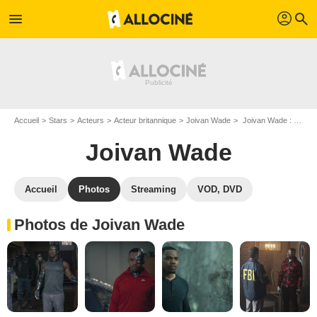
profil
menu
search
Accueil
Stars
Acteurs
Acteur britannique
Joivan Wade
Joivan Wade : Photos de ses films et séries
Joivan Wade
Accueil
Photos
Streaming
VOD, DVD
Photos de Joivan Wade