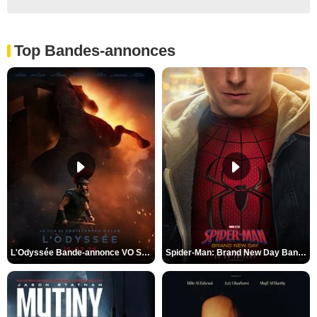
Top Bandes-annonces
L'Odyssée Bande-annonce VO STFR
Spider-Man: Brand New Day Bande-annonce VO STFR