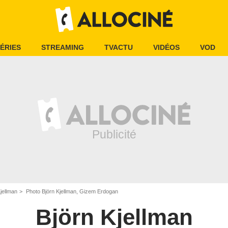
ÉRIES
STREAMING
TVACTU
VIDÉOS
VOD
jellman
Photo Björn Kjellman, Gizem Erdogan
Björn Kjellman