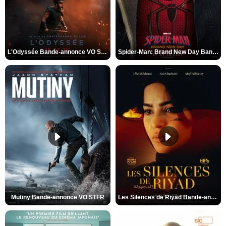
L'Odyssée Bande-annonce VO STFR
Spider-Man: Brand New Day Bande-annonce VO STFR
Mutiny Bande-annonce VO STFR
Les Silences de Riyad Bande-annonce VO STFR