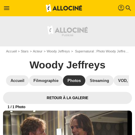
profil
menu
search
Accueil
Stars
Acteur
Woody Jeffreys
Supernatural : Photo Woody Jeffreys, Rick Springfield
Woody Jeffreys
Accueil
Filmographie
Photos
Streaming
VOD, DV
RETOUR À LA GALERIE
1
/ 1 Photo