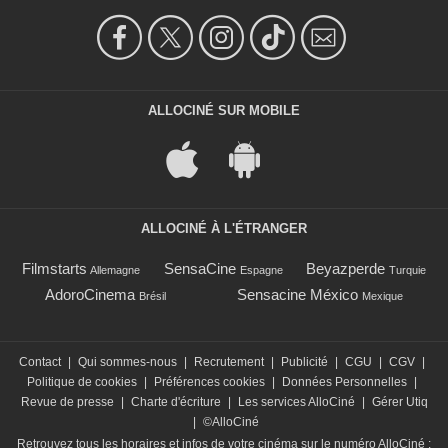
ALLOCINÉ SUR MOBILE
ALLOCINÉ À L'ÉTRANGER
Filmstarts
SensaCine
Beyazperde
Allemagne
Espagne
Turquie
AdoroCinema
Sensacine México
Brésil
Mexique
Contact
|
Qui sommes-nous
|
Recrutement
|
Publicité
|
CGU
|
CGV
|
Politique de cookies
|
Préférences cookies
|
Données Personnelles
|
Revue de presse
|
Charte d'écriture
|
Les services AlloCiné
|
Gérer Utiq
|
©AlloCiné
Retrouvez tous les horaires et infos de votre cinéma sur le numéro AlloCiné :