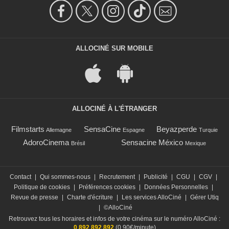
ALLOCINÉ SUR MOBILE
ALLOCINÉ À L'ÉTRANGER
Filmstarts
SensaCine
Beyazperde
Allemagne
Espagne
Turquie
AdoroCinema
Sensacine México
Brésil
Mexique
Contact
|
Qui sommes-nous
|
Recrutement
|
Publicité
|
CGU
|
CGV
|
Politique de cookies
|
Préférences cookies
|
Données Personnelles
|
Revue de presse
|
Charte d'écriture
|
Les services AlloCiné
|
Gérer Utiq
|
©AlloCiné
Retrouvez tous les horaires et infos de votre cinéma sur le numéro AlloCiné :
0 892 892 892
(0,90€/minute)