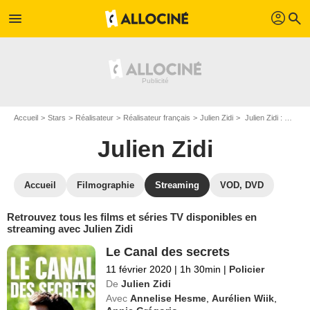
profil
menu
search
Accueil
Stars
Réalisateur
Réalisateur français
Julien Zidi
Julien Zidi : Films et séries online
Julien Zidi
Accueil
Filmographie
Streaming
VOD, DVD
Retrouvez tous les films et séries TV disponibles en
streaming avec Julien Zidi
Le Canal des secrets
11 février 2020
|
1h 30min
|
Policier
De
Julien Zidi
Avec
Annelise Hesme
,
Aurélien Wiik
,