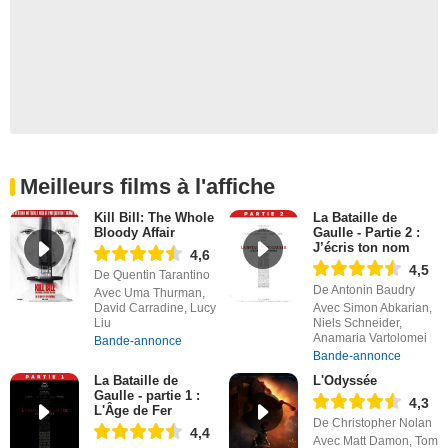
Meilleurs films à l'affiche
Kill Bill: The Whole
La Bataille de
Bloody Affair
Gaulle - Partie 2 :
J’écris ton nom
4,6
4,5
De Quentin Tarantino
De Antonin Baudry
Avec Uma Thurman,
David Carradine, Lucy
Avec Simon Abkarian,
Liu
Niels Schneider,
Anamaria Vartolomei
Bande-annonce
Bande-annonce
La Bataille de
L'Odyssée
Gaulle - partie 1 :
4,3
L'Âge de Fer
De Christopher Nolan
4,4
Avec Matt Damon, Tom