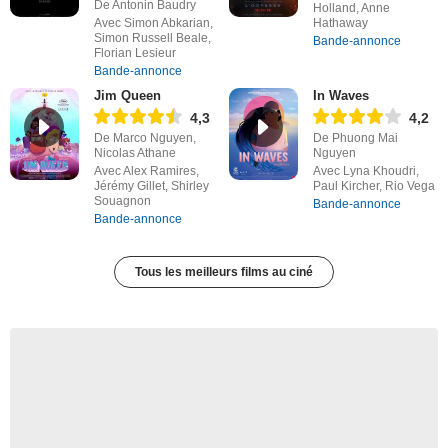
De Antonin Baudry
Holland, Anne
Avec Simon Abkarian,
Hathaway
Simon Russell Beale,
Bande-annonce
Florian Lesieur
Bande-annonce
Jim Queen
In Waves
4,3
4,2
De Marco Nguyen,
De Phuong Mai
Nicolas Athane
Nguyen
Avec Alex Ramires,
Avec Lyna Khoudri,
Jérémy Gillet, Shirley
Paul Kircher, Rio Vega
Souagnon
Bande-annonce
Bande-annonce
Tous les meilleurs films au ciné