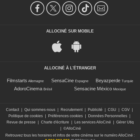
ALLOCINÉ SUR MOBILE
ALLOCINÉ À L'ÉTRANGER
Filmstarts
SensaCine
Beyazperde
Allemagne
Espagne
Turquie
AdoroCinema
Sensacine México
Brésil
Mexique
Contact
|
Qui sommes-nous
|
Recrutement
|
Publicité
|
CGU
|
CGV
|
Politique de cookies
|
Préférences cookies
|
Données Personnelles
|
Revue de presse
|
Charte d'écriture
|
Les services AlloCiné
|
Gérer Utiq
|
©AlloCiné
Retrouvez tous les horaires et infos de votre cinéma sur le numéro AlloCiné :