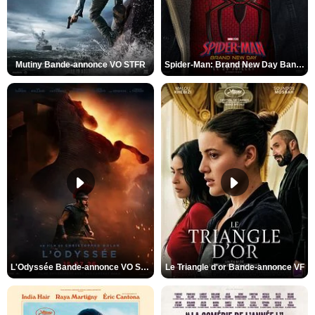
Mutiny Bande-annonce VO STFR
Spider-Man: Brand New Day Bande-annonce VO STFR
L'Odyssée Bande-annonce VO STFR
Le Triangle d'or Bande-annonce VF