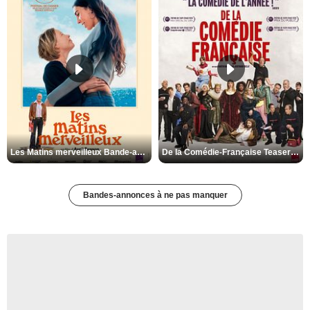
Les Matins merveilleux Bande-annonce VF
De la Comédie-Française Teaser VF
Bandes-annonces à ne pas manquer