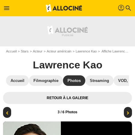
profil
menu
search
Accueil
Stars
Acteur
Acteur américain
Lawrence Kao
Affiche Lawrence Kao
Lawrence Kao
Accueil
Filmographie
Photos
Streaming
VOD, DV
RETOUR À LA GALERIE
3
/ 6 Photos