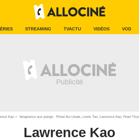
ÉRIES
STREAMING
TVACTU
VIDÉOS
VOD
ence Kao
Vengeance aux poings : Photo Iko Uwais, Lewis Tan, Lawrence Kao, Pearl Thus
Lawrence Kao