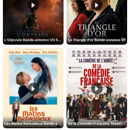
L'Odyssée Bande-annonce VO STFR
Le Triangle d'or Bande-annonce VF
Les Matins merveilleux Bande-annonce VF
De la Comédie-Française Teaser VF