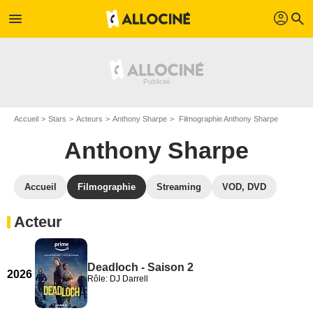
profil
menu
search
Accueil
Stars
Acteurs
Anthony Sharpe
Filmographie Anthony Sharpe
Anthony Sharpe
Accueil
Filmographie
Streaming
VOD, DVD
Acteur
Deadloch - Saison 2
2026
Rôle: DJ Darrell