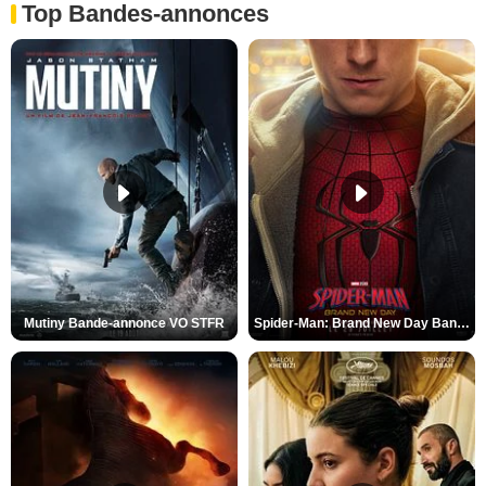
Top Bandes-annonces
Mutiny Bande-annonce VO STFR
Spider-Man: Brand New Day Bande-annonce VO STFR