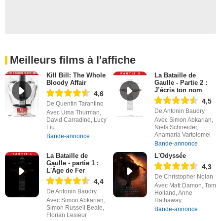
Meilleurs films à l'affiche
Kill Bill: The Whole
La Bataille de
Bloody Affair
Gaulle - Partie 2 :
J’écris ton nom
4,6
4,5
De Quentin Tarantino
De Antonin Baudry
Avec Uma Thurman,
David Carradine, Lucy
Avec Simon Abkarian,
Liu
Niels Schneider,
Anamaria Vartolomei
Bande-annonce
Bande-annonce
La Bataille de
L'Odyssée
Gaulle - partie 1 :
4,3
L'Âge de Fer
De Christopher Nolan
4,4
Avec Matt Damon, Tom
De Antonin Baudry
Holland, Anne
Avec Simon Abkarian,
Hathaway
Simon Russell Beale,
Bande-annonce
Florian Lesieur