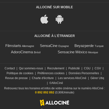
ALLOCINÉ SUR MOBILE
ALLOCINÉ À L'ÉTRANGER
Filmstarts
SensaCine
Beyazperde
Allemagne
Espagne
Turquie
AdoroCinema
Sensacine México
Brésil
Mexique
Contact
|
Qui sommes-nous
|
Recrutement
|
Publicité
|
CGU
|
CGV
|
Politique de cookies
|
Préférences cookies
|
Données Personnelles
|
Revue de presse
|
Charte d'écriture
|
Les services AlloCiné
|
Gérer Utiq
|
©AlloCiné
Retrouvez tous les horaires et infos de votre cinéma sur le numéro AlloCiné :
0 892 892 892
(0,90€/minute)