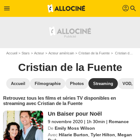
profil
menu
search
Accueil
Stars
Acteur
Acteur américain
Cristian de la Fuente
Cristian de la Fuente : Films et séries online
Cristian de la Fuente
Accueil
Filmographie
Photos
Streaming
VOD, DV
Retrouvez tous les films et séries TV disponibles en
streaming avec Cristian de la Fuente
Un Baiser pour Noël
9 novembre 2020
|
1h 30min
|
Romance
De
Emily Moss Wilson
Avec
Hilarie Burton
,
Tyler Hilton
,
Megan