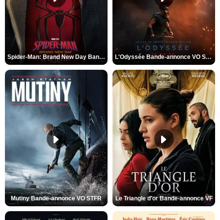
Spider-Man: Brand New Day Bande-annonce VO STFR
L'Odyssée Bande-annonce VO STFR
Mutiny Bande-annonce VO STFR
Le Triangle d'or Bande-annonce VF