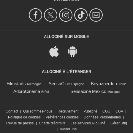
ALLOCINÉ SUR MOBILE
ALLOCINÉ À L'ÉTRANGER
Filmstarts
SensaCine
Beyazperde
Allemagne
Espagne
Turquie
AdoroCinema
Sensacine México
Brésil
Mexique
Contact
|
Qui sommes-nous
|
Recrutement
|
Publicité
|
CGU
|
CGV
|
Politique de cookies
|
Préférences cookies
|
Données Personnelles
|
Revue de presse
|
Charte d'écriture
|
Les services AlloCiné
|
Gérer Utiq
|
©AlloCiné