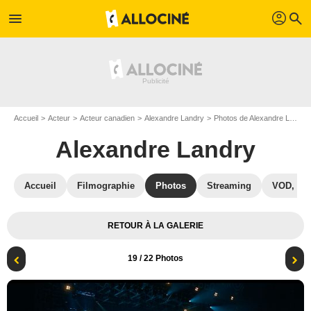
profil
menu
search
Accueil
Acteur
Acteur canadien
Alexandre Landry
Photos de Alexandre Landry
Alexandre Landry
Accueil
Filmographie
Photos
Streaming
VOD, DV
RETOUR À LA GALERIE
19
/ 22 Photos