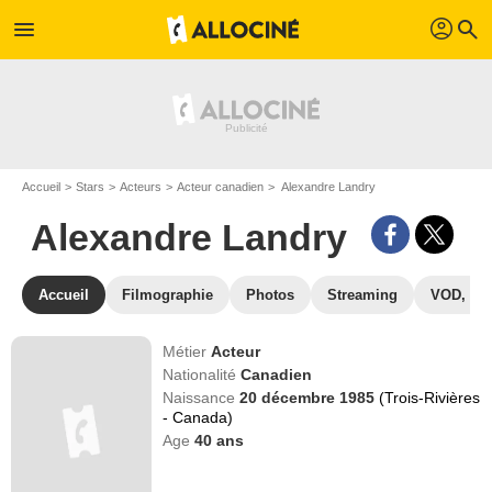
profil
menu
search
Accueil
Stars
Acteurs
Acteur canadien
Alexandre Landry
Alexandre Landry
Accueil
Filmographie
Photos
Streaming
VOD, DV
Métier
Acteur
Nationalité
Canadien
Naissance
20 décembre 1985
(Trois-Rivières
- Canada)
Age
40
ans