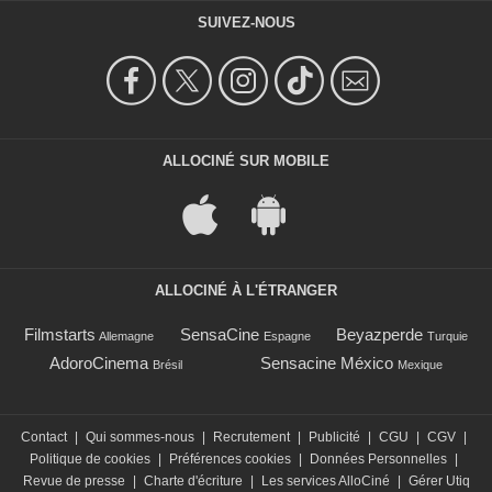
SUIVEZ-NOUS
ALLOCINÉ SUR MOBILE
ALLOCINÉ À L'ÉTRANGER
Filmstarts
SensaCine
Beyazperde
Allemagne
Espagne
Turquie
AdoroCinema
Sensacine México
Brésil
Mexique
Contact
|
Qui sommes-nous
|
Recrutement
|
Publicité
|
CGU
|
CGV
|
Politique de cookies
|
Préférences cookies
|
Données Personnelles
|
Revue de presse
|
Charte d'écriture
|
Les services AlloCiné
|
Gérer Utiq