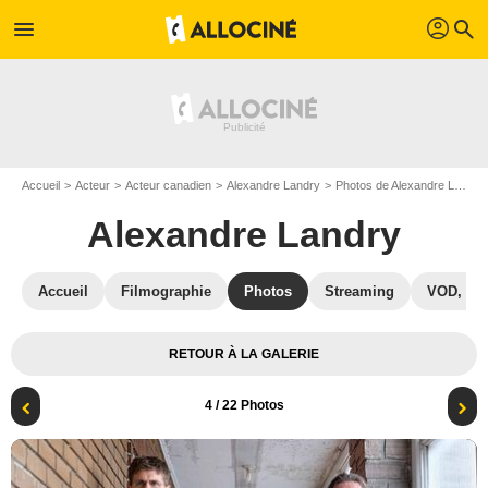
profil
menu
search
Accueil
Acteur
Acteur canadien
Alexandre Landry
Photos de Alexandre Landry
Alexandre Landry
Accueil
Filmographie
Photos
Streaming
VOD, DV
RETOUR À LA GALERIE
4
/ 22 Photos