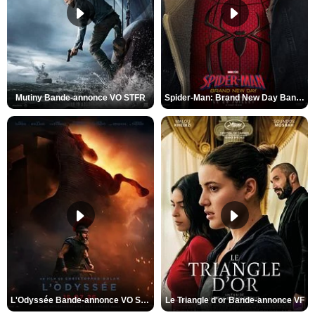
Mutiny Bande-annonce VO STFR
Spider-Man: Brand New Day Bande-annonce VO STFR
L'Odyssée Bande-annonce VO STFR
Le Triangle d'or Bande-annonce VF