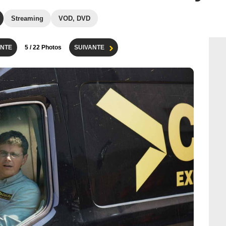
Streaming
VOD, DVD
NTE
5
/ 22 Photos
SUIVANTE