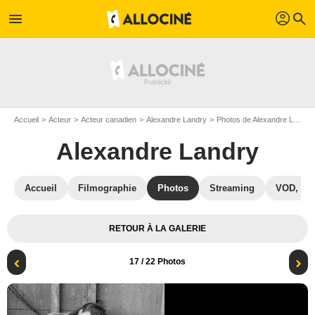
profil
menu
search
Accueil
Acteur
Acteur canadien
Alexandre Landry
Photos de Alexandre Landry
Alexandre Landry
Accueil
Filmographie
Photos
Streaming
VOD, DV
RETOUR À LA GALERIE
17
/ 22 Photos