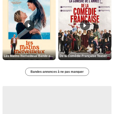
Les Matins merveilleux Bande-annonce VF
De la Comédie-Française Teaser VF
Bandes-annonces à ne pas manquer