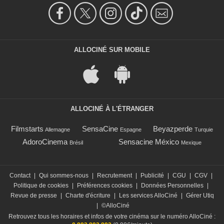
ALLOCINÉ SUR MOBILE
ALLOCINÉ À L'ÉTRANGER
Filmstarts
SensaCine
Beyazperde
Allemagne
Espagne
Turquie
AdoroCinema
Sensacine México
Brésil
Mexique
Contact
|
Qui sommes-nous
|
Recrutement
|
Publicité
|
CGU
|
CGV
|
Politique de cookies
|
Préférences cookies
|
Données Personnelles
|
Revue de presse
|
Charte d'écriture
|
Les services AlloCiné
|
Gérer Utiq
|
©AlloCiné
Retrouvez tous les horaires et infos de votre cinéma sur le numéro AlloCiné :