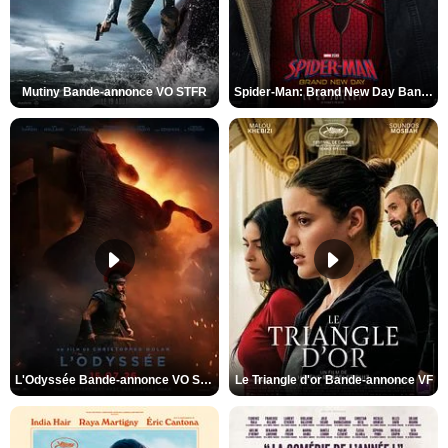
Mutiny Bande-annonce VO STFR
Spider-Man: Brand New Day Bande-annonce VO STFR
L'Odyssée Bande-annonce VO STFR
Le Triangle d'or Bande-annonce VF