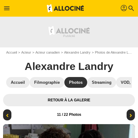
profil
menu
search
Accueil
Acteur
Acteur canadien
Alexandre Landry
Photos de Alexandre Landry
Alexandre Landry
Accueil
Filmographie
Photos
Streaming
VOD, DV
RETOUR À LA GALERIE
11
/ 22 Photos