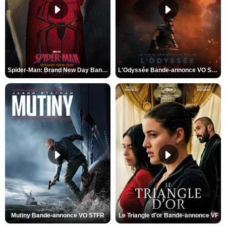
Spider-Man: Brand New Day Bande-annonce VO STFR
L'Odyssée Bande-annonce VO STFR
Mutiny Bande-annonce VO STFR
Le Triangle d'or Bande-annonce VF