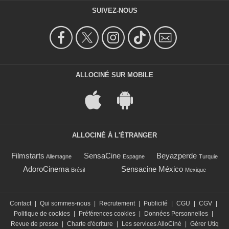
SUIVEZ-NOUS
ALLOCINÉ SUR MOBILE
ALLOCINÉ À L'ÉTRANGER
Filmstarts
SensaCine
Beyazperde
Allemagne
Espagne
Turquie
AdoroCinema
Sensacine México
Brésil
Mexique
Contact
|
Qui sommes-nous
|
Recrutement
|
Publicité
|
CGU
|
CGV
|
Politique de cookies
|
Préférences cookies
|
Données Personnelles
|
Revue de presse
|
Charte d'écriture
|
Les services AlloCiné
|
Gérer Utiq