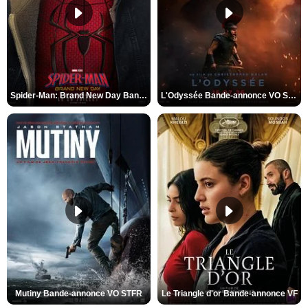
Spider-Man: Brand New Day Bande-annonce VO STFR
L'Odyssée Bande-annonce VO STFR
Mutiny Bande-annonce VO STFR
Le Triangle d'or Bande-annonce VF