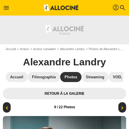
profil
menu
search
Accueil
Acteur
Acteur canadien
Alexandre Landry
Photos de Alexandre Landry
Alexandre Landry
Accueil
Filmographie
Photos
Streaming
VOD, DV
RETOUR À LA GALERIE
9
/ 22 Photos