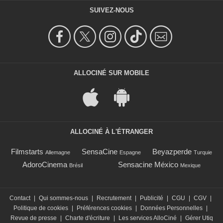
SUIVEZ-NOUS
ALLOCINÉ SUR MOBILE
ALLOCINÉ À L'ÉTRANGER
Filmstarts
SensaCine
Beyazperde
Allemagne
Espagne
Turquie
AdoroCinema
Sensacine México
Brésil
Mexique
Contact
|
Qui sommes-nous
|
Recrutement
|
Publicité
|
CGU
|
CGV
|
Politique de cookies
|
Préférences cookies
|
Données Personnelles
|
Revue de presse
|
Charte d'écriture
|
Les services AlloCiné
|
Gérer Utiq