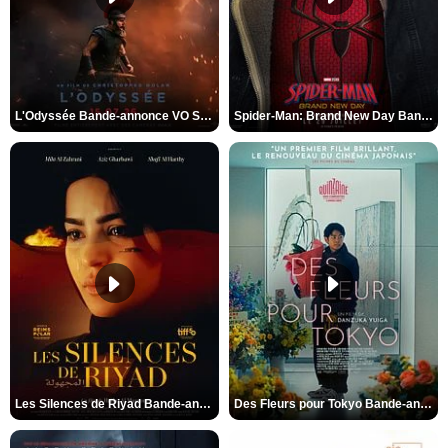
L'Odyssée Bande-annonce VO STFR
Spider-Man: Brand New Day Bande-annonce VO STFR
Les Silences de Riyad Bande-annonce VO STFR
Des Fleurs pour Tokyo Bande-annonce VO STFR