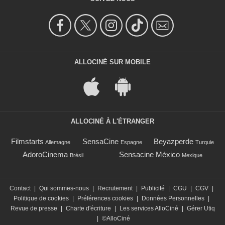
ALLOCINÉ SUR MOBILE
ALLOCINÉ À L'ÉTRANGER
Filmstarts
SensaCine
Beyazperde
Allemagne
Espagne
Turquie
AdoroCinema
Sensacine México
Brésil
Mexique
Contact
|
Qui sommes-nous
|
Recrutement
|
Publicité
|
CGU
|
CGV
|
Politique de cookies
|
Préférences cookies
|
Données Personnelles
|
Revue de presse
|
Charte d'écriture
|
Les services AlloCiné
|
Gérer Utiq
|
©AlloCiné