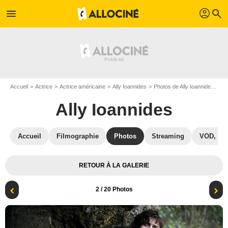
profil
menu
search
Accueil
Actrice
Actrice américaine
Ally Ioannides
Photos de Ally Ioannides
In
Ally Ioannides
Accueil
Filmographie
Photos
Streaming
VOD, DV
RETOUR À LA GALERIE
2
/ 20 Photos