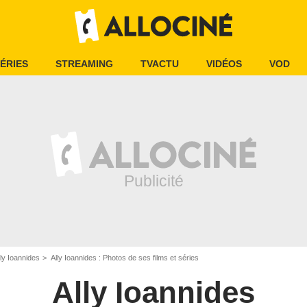
ÉRIES
STREAMING
TVACTU
VIDÉOS
VOD
lly Ioannides
Ally Ioannides : Photos de ses films et séries
Ally Ioannides