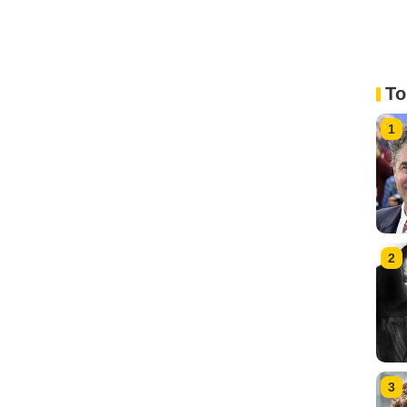
To
1
2
3