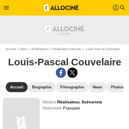
profil
menu
search
Accueil
Stars
Réalisateurs
Réalisateur français
Louis-Pascal Couvelaire
Louis-Pascal Couvelaire
Accueil
Biographie
Filmographie
News
Photos
Métiers
Réalisateur,
Scénariste
Nationalité
Français