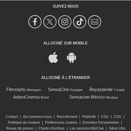
SUIVEZ-NOUS
ALLOCINÉ SUR MOBILE
ALLOCINÉ À L'ÉTRANGER
Filmstarts
SensaCine
Beyazperde
Allemagne
Espagne
Turquie
AdoroCinema
Sensacine México
Brésil
Mexique
Contact
|
Qui sommes-nous
|
Recrutement
|
Publicité
|
CGU
|
CGV
|
Politique de cookies
|
Préférences cookies
|
Données Personnelles
|
Revue de presse
|
Charte d'écriture
|
Les services AlloCiné
|
Gérer Utiq