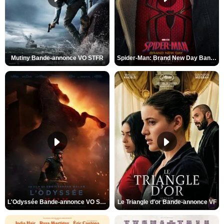
Mutiny Bande-annonce VO STFR
Spider-Man: Brand New Day Bande-annonce VO STFR
L'Odyssée Bande-annonce VO STFR
Le Triangle d'or Bande-annonce VF