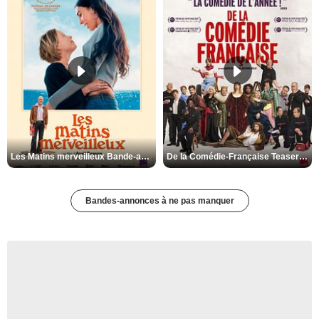
Les Matins merveilleux Bande-annonce VF
De la Comédie-Française Teaser VF
Bandes-annonces à ne pas manquer