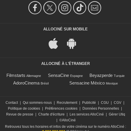
ALLOCINÉ SUR MOBILE
ALLOCINÉ À L'ÉTRANGER
Filmstarts
SensaCine
Beyazperde
Allemagne
Espagne
Turquie
AdoroCinema
Sensacine México
Brésil
Mexique
Contact
|
Qui sommes-nous
|
Recrutement
|
Publicité
|
CGU
|
CGV
|
Politique de cookies
|
Préférences cookies
|
Données Personnelles
|
Revue de presse
|
Charte d'écriture
|
Les services AlloCiné
|
Gérer Utiq
|
©AlloCiné
Retrouvez tous les horaires et infos de votre cinéma sur le numéro AlloCiné :