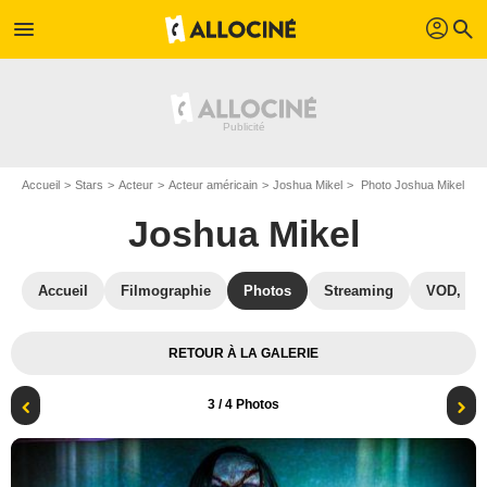
profil
menu
search
Accueil
Stars
Acteur
Acteur américain
Joshua Mikel
Photo Joshua Mikel
Joshua Mikel
Accueil
Filmographie
Photos
Streaming
VOD, DV
RETOUR À LA GALERIE
3
/ 4 Photos