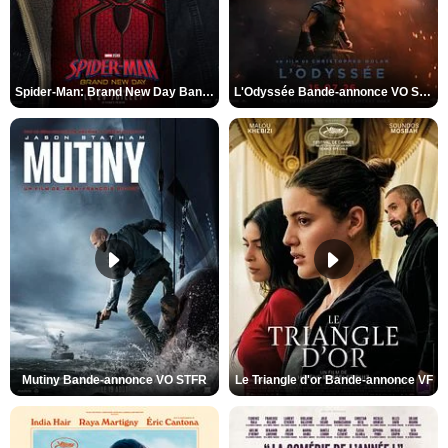
Spider-Man: Brand New Day Bande-annonce VO STFR
L'Odyssée Bande-annonce VO STFR
Mutiny Bande-annonce VO STFR
Le Triangle d'or Bande-annonce VF