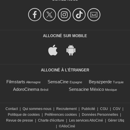
ALLOCINÉ SUR MOBILE
ALLOCINÉ À L'ÉTRANGER
Filmstarts
SensaCine
Beyazperde
Allemagne
Espagne
Turquie
AdoroCinema
Sensacine México
Brésil
Mexique
Contact
|
Qui sommes-nous
|
Recrutement
|
Publicité
|
CGU
|
CGV
|
Politique de cookies
|
Préférences cookies
|
Données Personnelles
|
Revue de presse
|
Charte d'écriture
|
Les services AlloCiné
|
Gérer Utiq
|
©AlloCiné