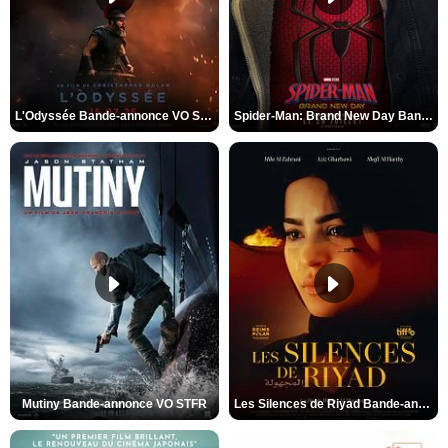
L'Odyssée Bande-annonce VO STFR
Spider-Man: Brand New Day Bande-annonce VO STFR
Mutiny Bande-annonce VO STFR
Les Silences de Riyad Bande-annonce VO STFR