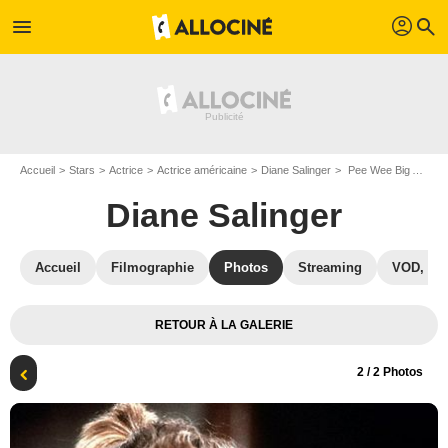
profil
menu
search
Accueil
Stars
Actrice
Actrice américaine
Diane Salinger
Pee Wee Big Adventure : Photo Diane Salinger
Diane Salinger
Accueil
Filmographie
Photos
Streaming
VOD, DV
RETOUR À LA GALERIE
2
/ 2 Photos