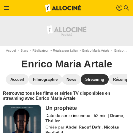
profil
menu
search
Accueil
Stars
Réalisateur
Réalisateur italien
Enrico Maria Artale
Enrico Maria Artale : Films et séries online
Enrico Maria Artale
Accueil
Filmographie
News
Streaming
Récompen
Retrouvez tous les films et séries TV disponibles en
streaming avec Enrico Maria Artale
Un prophète
Date de sortie inconnue
|
52 min
|
Drame
,
Thriller
Créée par
Abdel Raouf Dafri
,
Nicolas
Peufaillit