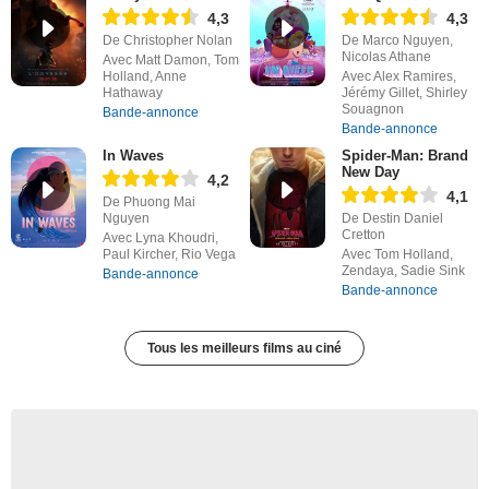
4,3
4,3
De Christopher Nolan
De Marco Nguyen,
Nicolas Athane
Avec Matt Damon, Tom
Holland, Anne
Avec Alex Ramires,
Hathaway
Jérémy Gillet, Shirley
Souagnon
Bande-annonce
Bande-annonce
In Waves
Spider-Man: Brand
New Day
4,2
4,1
De Phuong Mai
Nguyen
De Destin Daniel
Cretton
Avec Lyna Khoudri,
Paul Kircher, Rio Vega
Avec Tom Holland,
Zendaya, Sadie Sink
Bande-annonce
Bande-annonce
Tous les meilleurs films au ciné