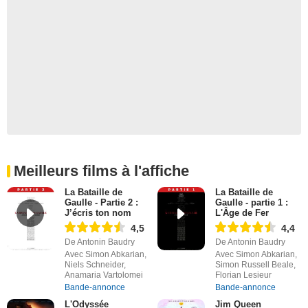
Meilleurs films à l'affiche
La Bataille de
La Bataille de
Gaulle - Partie 2 :
Gaulle - partie 1 :
J’écris ton nom
L'Âge de Fer
4,5
4,4
De Antonin Baudry
De Antonin Baudry
Avec Simon Abkarian,
Avec Simon Abkarian,
Niels Schneider,
Simon Russell Beale,
Anamaria Vartolomei
Florian Lesieur
Bande-annonce
Bande-annonce
L'Odyssée
Jim Queen