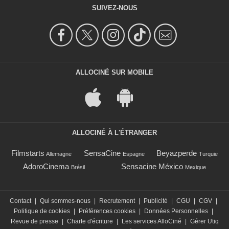
SUIVEZ-NOUS
ALLOCINÉ SUR MOBILE
ALLOCINÉ À L'ÉTRANGER
Filmstarts
SensaCine
Beyazperde
Allemagne
Espagne
Turquie
AdoroCinema
Sensacine México
Brésil
Mexique
Contact
|
Qui sommes-nous
|
Recrutement
|
Publicité
|
CGU
|
CGV
|
Politique de cookies
|
Préférences cookies
|
Données Personnelles
|
Revue de presse
|
Charte d'écriture
|
Les services AlloCiné
|
Gérer Utiq