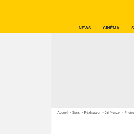
NEWS
CINÉMA
S
Accueil
Stars
Réalisateur
Jiri Menzel
Photos