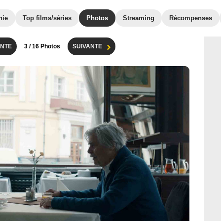
hie
Top films/séries
Photos
Streaming
Récompenses
NTE
3
/ 16 Photos
SUIVANTE