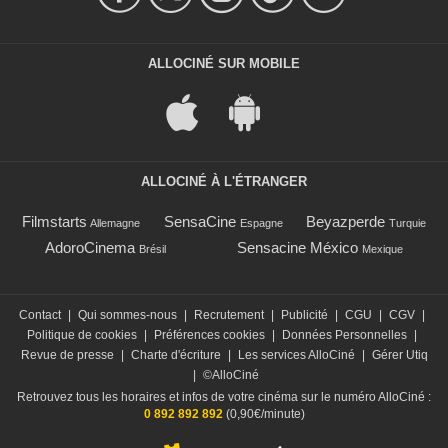
ALLOCINÉ SUR MOBILE
ALLOCINÉ À L'ÉTRANGER
Filmstarts
SensaCine
Beyazperde
Allemagne
Espagne
Turquie
AdoroCinema
Sensacine México
Brésil
Mexique
Contact
|
Qui sommes-nous
|
Recrutement
|
Publicité
|
CGU
|
CGV
|
Politique de cookies
|
Préférences cookies
|
Données Personnelles
|
Revue de presse
|
Charte d'écriture
|
Les services AlloCiné
|
Gérer Utiq
|
©AlloCiné
Retrouvez tous les horaires et infos de votre cinéma sur le numéro AlloCiné :
0 892 892 892
(0,90€/minute)