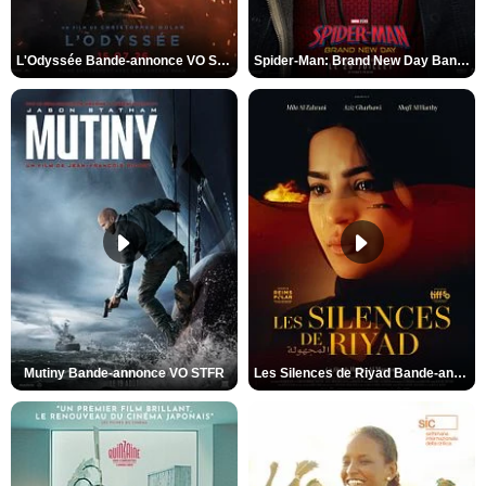
L'Odyssée Bande-annonce VO STFR
Spider-Man: Brand New Day Bande-annonce VO STFR
Mutiny Bande-annonce VO STFR
Les Silences de Riyad Bande-annonce VO STFR