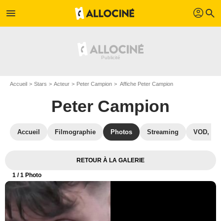
profil
menu
search
Accueil
Stars
Acteur
Peter Campion
Affiche Peter Campion
Peter Campion
Accueil
Filmographie
Photos
Streaming
VOD, DV
RETOUR À LA GALERIE
1
/ 1 Photo