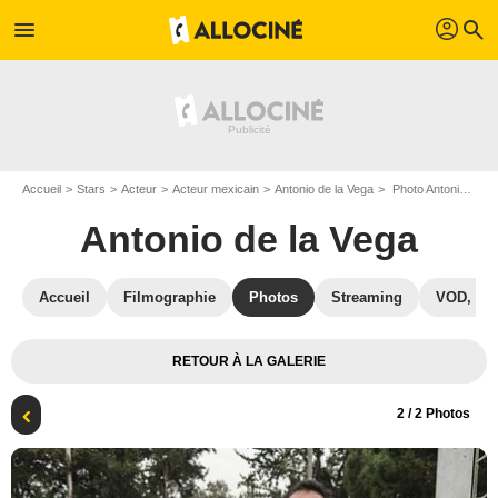
profil
menu
search
Accueil
Stars
Acteur
Acteur mexicain
Antonio de la Vega
Photo Antonio de la Vega
Antonio de la Vega
Accueil
Filmographie
Photos
Streaming
VOD, DV
RETOUR À LA GALERIE
2
/ 2 Photos