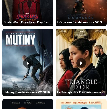
Spider-Man: Brand New Day Bande-annonce VO STFR
L'Odyssée Bande-annonce VO STFR
Mutiny Bande-annonce VO STFR
Le Triangle d'or Bande-annonce VF