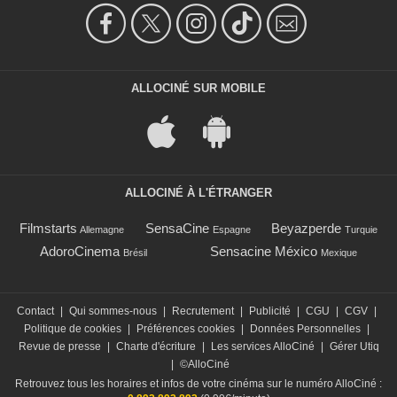
ALLOCINÉ SUR MOBILE
ALLOCINÉ À L'ÉTRANGER
Filmstarts
SensaCine
Beyazperde
Allemagne
Espagne
Turquie
AdoroCinema
Sensacine México
Brésil
Mexique
Contact
|
Qui sommes-nous
|
Recrutement
|
Publicité
|
CGU
|
CGV
|
Politique de cookies
|
Préférences cookies
|
Données Personnelles
|
Revue de presse
|
Charte d'écriture
|
Les services AlloCiné
|
Gérer Utiq
|
©AlloCiné
Retrouvez tous les horaires et infos de votre cinéma sur le numéro AlloCiné :