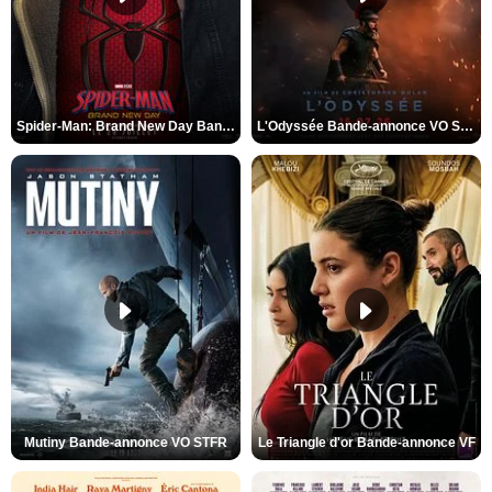
Spider-Man: Brand New Day Bande-annonce VO STFR
L'Odyssée Bande-annonce VO STFR
Mutiny Bande-annonce VO STFR
Le Triangle d'or Bande-annonce VF