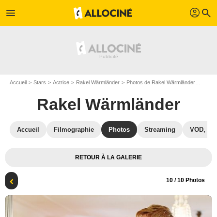
profil
menu
search
Accueil
Stars
Actrice
Rakel Wärmländer
Photos de Rakel Wärmländer
Photo 
Rakel Wärmländer
Accueil
Filmographie
Photos
Streaming
VOD, DV
RETOUR À LA GALERIE
10
/ 10 Photos