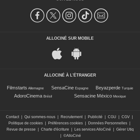
ALLOCINÉ SUR MOBILE
ALLOCINÉ À L'ÉTRANGER
Filmstarts
SensaCine
Beyazperde
Allemagne
Espagne
Turquie
AdoroCinema
Sensacine México
Brésil
Mexique
Contact
|
Qui sommes-nous
|
Recrutement
|
Publicité
|
CGU
|
CGV
|
Politique de cookies
|
Préférences cookies
|
Données Personnelles
|
Revue de presse
|
Charte d'écriture
|
Les services AlloCiné
|
Gérer Utiq
|
©AlloCiné