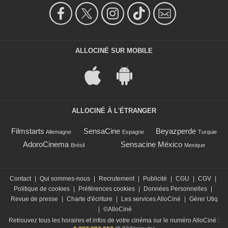
ALLOCINÉ SUR MOBILE
ALLOCINÉ À L'ÉTRANGER
Filmstarts
SensaCine
Beyazperde
Allemagne
Espagne
Turquie
AdoroCinema
Sensacine México
Brésil
Mexique
Contact
|
Qui sommes-nous
|
Recrutement
|
Publicité
|
CGU
|
CGV
|
Politique de cookies
|
Préférences cookies
|
Données Personnelles
|
Revue de presse
|
Charte d'écriture
|
Les services AlloCiné
|
Gérer Utiq
|
©AlloCiné
Retrouvez tous les horaires et infos de votre cinéma sur le numéro AlloCiné :