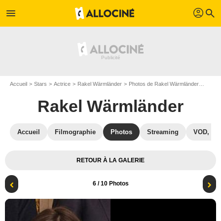
profil
menu
search
Accueil
Stars
Actrice
Rakel Wärmländer
Photos de Rakel Wärmländer
Affic
Rakel Wärmländer
Accueil
Filmographie
Photos
Streaming
VOD, DV
RETOUR À LA GALERIE
6
/ 10 Photos