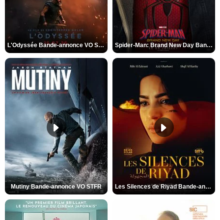
L'Odyssée Bande-annonce VO STFR
Spider-Man: Brand New Day Bande-annonce VO STFR
Mutiny Bande-annonce VO STFR
Les Silences de Riyad Bande-annonce VO STFR