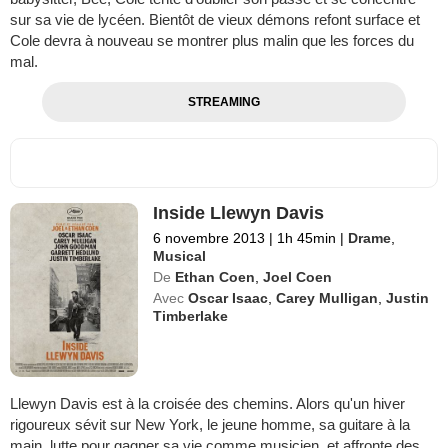
sur sa vie de lycéen. Bientôt de vieux démons refont surface et
Cole devra à nouveau se montrer plus malin que les forces du
mal.
STREAMING
Inside Llewyn Davis
6 novembre 2013
|
1h 45min
|
Drame
,
Musical
De
Ethan Coen
,
Joel Coen
Avec
Oscar Isaac
,
Carey Mulligan
,
Justin
Timberlake
Llewyn Davis est à la croisée des chemins. Alors qu'un hiver
rigoureux sévit sur New York, le jeune homme, sa guitare à la
main, lutte pour gagner sa vie comme musicien, et affronte des