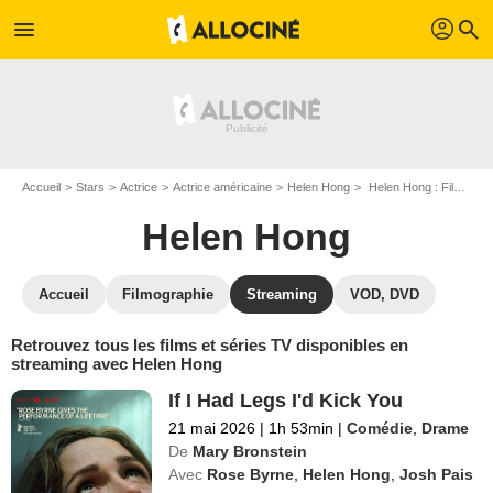
profil
menu
search
Accueil
Stars
Actrice
Actrice américaine
Helen Hong
Helen Hong : Films et séries online
Helen Hong
Accueil
Filmographie
Streaming
VOD, DVD
Retrouvez tous les films et séries TV disponibles en
streaming avec Helen Hong
If I Had Legs I'd Kick You
21 mai 2026
|
1h 53min
|
Comédie
,
Drame
De
Mary Bronstein
Avec
Rose Byrne
,
Helen Hong
,
Josh Pais