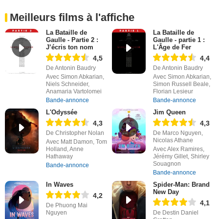
Meilleurs films à l'affiche
La Bataille de
La Bataille de
Gaulle - Partie 2 :
Gaulle - partie 1 :
J’écris ton nom
L'Âge de Fer
4,5
4,4
De Antonin Baudry
De Antonin Baudry
Avec Simon Abkarian,
Avec Simon Abkarian,
Niels Schneider,
Simon Russell Beale,
Anamaria Vartolomei
Florian Lesieur
Bande-annonce
Bande-annonce
L'Odyssée
Jim Queen
4,3
4,3
De Christopher Nolan
De Marco Nguyen,
Nicolas Athane
Avec Matt Damon, Tom
Holland, Anne
Avec Alex Ramires,
Hathaway
Jérémy Gillet, Shirley
Souagnon
Bande-annonce
Bande-annonce
In Waves
Spider-Man: Brand
New Day
4,2
4,1
De Phuong Mai
Nguyen
De Destin Daniel