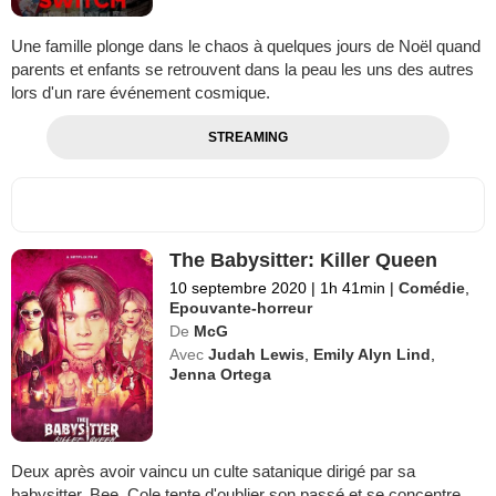
Une famille plonge dans le chaos à quelques jours de Noël quand
parents et enfants se retrouvent dans la peau les uns des autres
lors d'un rare événement cosmique.
STREAMING
The Babysitter: Killer Queen
10 septembre 2020
|
1h 41min
|
Comédie
,
Epouvante-horreur
De
McG
Avec
Judah Lewis
,
Emily Alyn Lind
,
Jenna Ortega
Deux après avoir vaincu un culte satanique dirigé par sa
babysitter, Bee, Cole tente d'oublier son passé et se concentre