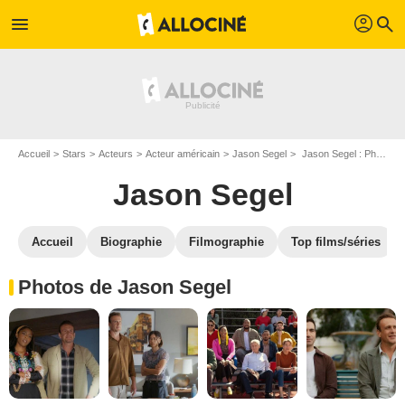
profil
menu
search
Accueil
Stars
Acteurs
Acteur américain
Jason Segel
Jason Segel : Photos de ses films et séries
Jason Segel
Accueil
Biographie
Filmographie
Top films/séries
Photos de Jason Segel