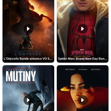
L'Odyssée Bande-annonce VO STFR
Spider-Man: Brand New Day Bande-annonce VO STFR