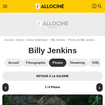
profil
menu
search
Accueil
Acteur
Acteur britannique
Billy Jenkins
Photos de Billy Jenkins
Cursed
Billy Jenkins
Accueil
Filmographie
Photos
Streaming
VOD, DV
RETOUR À LA GALERIE
3
/ 8 Photos