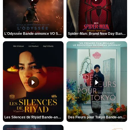
L'Odyssée Bande-annonce VO STFR
Spider-Man: Brand New Day Bande-annonce VO STFR
Les Silences de Riyad Bande-annonce VO STFR
Des Fleurs pour Tokyo Bande-annonce VO STFR