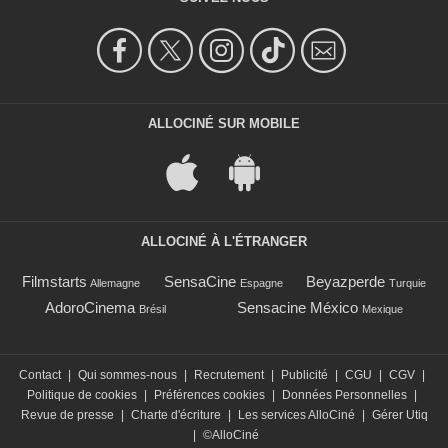
ALLOCINÉ SUR MOBILE
ALLOCINÉ À L'ÉTRANGER
Filmstarts
SensaCine
Beyazperde
Allemagne
Espagne
Turquie
AdoroCinema
Sensacine México
Brésil
Mexique
Contact
|
Qui sommes-nous
|
Recrutement
|
Publicité
|
CGU
|
CGV
|
Politique de cookies
|
Préférences cookies
|
Données Personnelles
|
Revue de presse
|
Charte d'écriture
|
Les services AlloCiné
|
Gérer Utiq
|
©AlloCiné