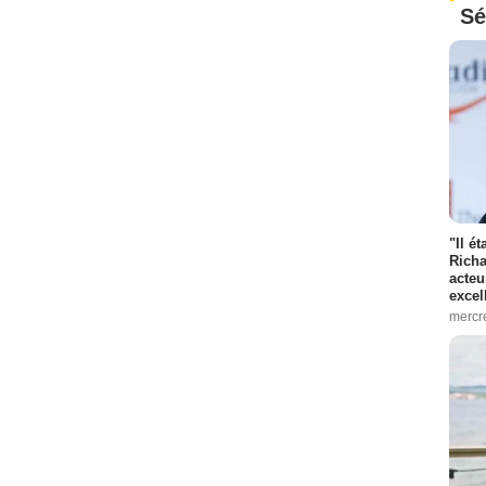
Sé
"Il é
Richa
acteu
excel
mercr