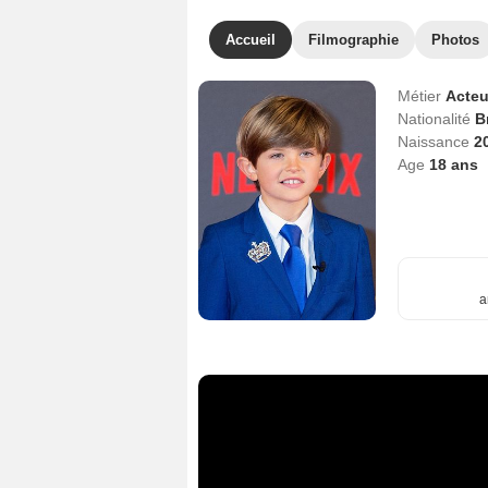
Accueil
Filmographie
Photos
Métier
Acteu
Nationalité
B
Naissance
2
Age
18
ans
a