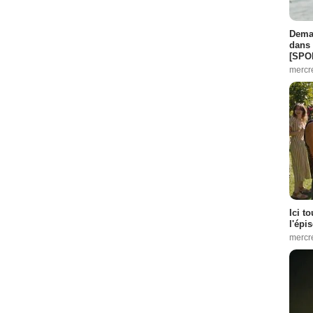
Demai
dans 
[SPO
mercr
Ici t
l'épi
mercr