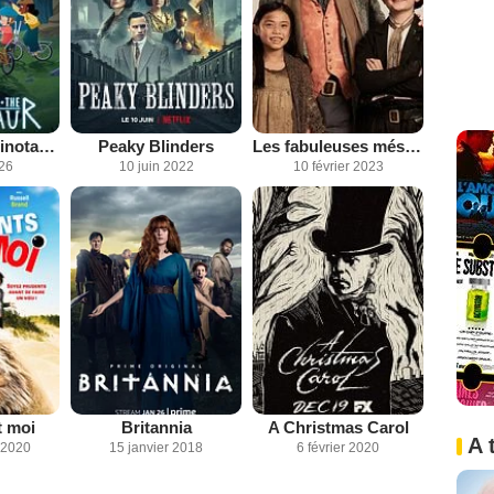
Mon frère le Minotaure
Peaky Blinders
Les fabuleuses mésaventures de Renard
026
10 juin 2022
10 février 2023
t moi
Britannia
A Christmas Carol
A 
 2020
15 janvier 2018
6 février 2020