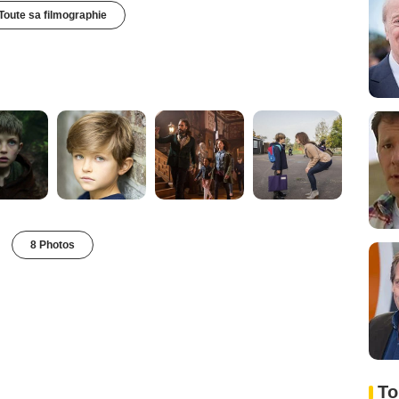
Toute sa filmographie
8 Photos
To