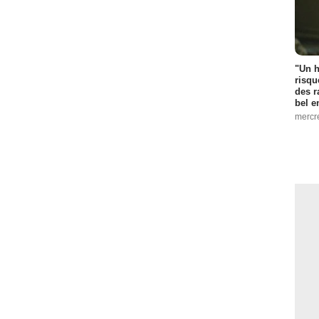
"Un h
risqu
des r
bel 
mercr