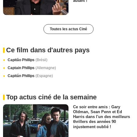
autant !
Toutes les actus Ciné
Ce film dans d'autres pays
Capitão Phillips
(Brésil)
Captain Phillips
(Allemagne)
Capitán Phillips
(Espagne)
Top actus ciné de la semaine
Ce soir entre amis : Gary
Oldman, Sean Penn et Ed
Harris dans l'un des meilleurs
thrillers des années 90
injustement oublié !