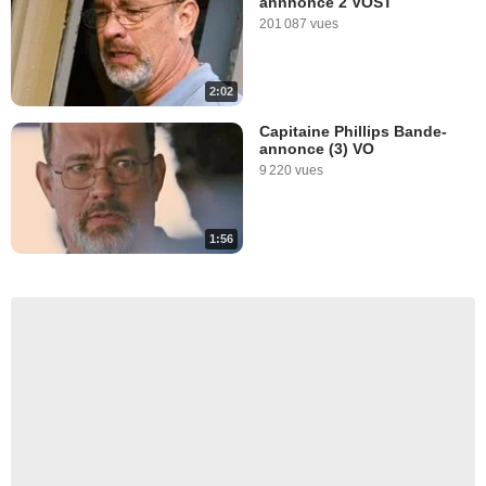
annnonce 2 VOST
201 087 vues
2:02
Capitaine Phillips Bande-
annonce (3) VO
9 220 vues
1:56