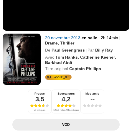
20 novembre 2013
en salle
|
2h 14min
|
Drame
,
Thriller
De
Paul Greengrass
Par
Billy Ray
|
Avec
Tom Hanks
,
Catherine Keener
,
Barkhad Abdi
Titre original
Captain Phillips
Presse
Spectateurs
Mes amis
3,5
4,2
--
21 critiques
12805 notes, 936 critiques
VOD